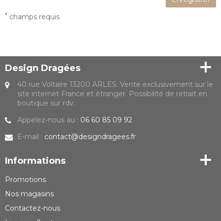
*
champs requis
Design Dragées
40 rue Voltaire 13200 ARLES. Vente exclusivement sur le
site internet France et étranger. Possibilité de retrait en
boutique sur rdv.
Appelez-nous au :
06 60 85 09 92
E-mail :
contact@designdragees.fr
Informations
Promotions
Nos magasins
Contactez-nous