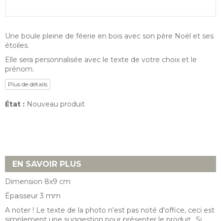
arrow_drop_down
Récapitulatif :
Une boule pleine de féerie en bois avec son père Noël et ses
étoiles.
Elle sera personnalisée avec le texte de votre choix et le
prénom.
Plus de détails
État :
Nouveau produit
EN SAVOIR PLUS
Dimension 8x9 cm
Épaisseur 3 mm
A noter ! Le texte de la photo n'est pas noté d'office, ceci est
simplement une suggestion pour présenter le produit.. Si