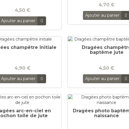
4,70 €
4,50 €
Ajouter au panier
Ajouter au panier
ées champêtre initiale
Dragées champêtr
baptême jute
4,90 €
4,50 €
Ajouter au panier
Ajouter au panier
agées arc-en-ciel en
Dragées photo baptê
ochon toile de jute
naissance