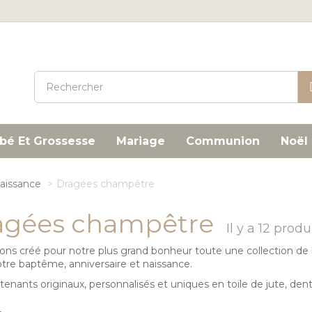
bé Et Grossesse
Mariage
Communion
Noël
aissance
>
Dragées champêtre
agées champêtre
Il y a 12 produi
ns créé pour notre plus grand bonheur toute une collection de 
otre baptême, anniversaire et naissance.
enants originaux, personnalisés et uniques en toile de jute, dente