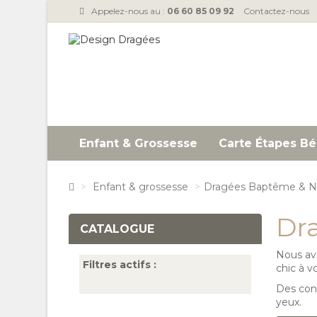
Appelez-nous au :
06 60 85 09 92
Contactez-nous
Enfant & Grossesse
Carte Étapes Bé
>
Enfant & grossesse
>
Dragées Baptême & N
Dr
CATALOGUE
Nous avo
Filtres actifs :
chic à v
Des cont
yeux.