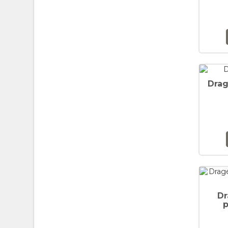
Drag
Dr
p