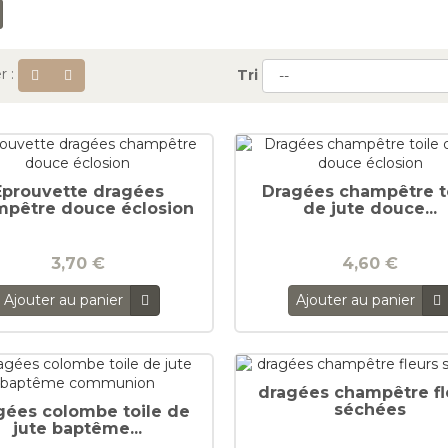
r :
Tri
Eprouvette dragées
Dragées champêtre t
mpêtre douce éclosion
de jute douce...
3,70 €
4,60 €
Ajouter au panier
Ajouter au panier
dragées champêtre fl
séchées
gées colombe toile de
jute baptême...