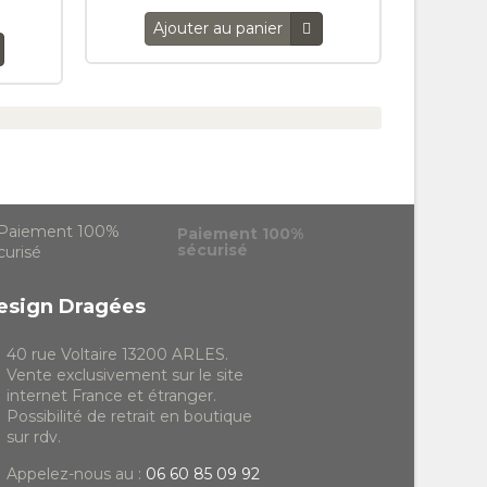
Ajouter au panier
Paiement 100%
sécurisé
esign Dragées
40 rue Voltaire 13200 ARLES.
Vente exclusivement sur le site
internet France et étranger.
Possibilité de retrait en boutique
sur rdv.
Appelez-nous au :
06 60 85 09 92