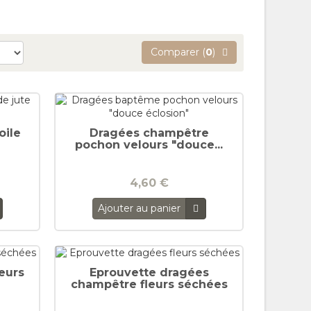
Comparer (
0
)
oile
Dragées champêtre
pochon velours "douce...
4,60 €
Ajouter au panier
eurs
Eprouvette dragées
champêtre fleurs séchées