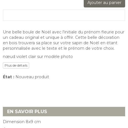
Ajouter au panier
arrow_drop_down
Récapitulatif :
Une belle boule de Noël avec l'initiale du prénom fleurie pour
un cadeau original et unique à offrir. Cette belle décoration
en bois trouvera sa place sur votre sapin de Noël en étant
personnalisée avec le texte et le prénom de votre choix.
nœud violet clair sur modèle photo
Plus de détails
État :
Nouveau produit
EN SAVOIR PLUS
Dimension 8x9 cm