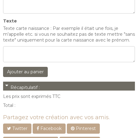
Texte
Texte carte naissance : Par exemple il était une fois, je
m'appelle etc. si vous ne souhaitez pas de texte mettre "sans
texte" uniquement pour la carte naissance avec le prénom.
Ajouter au panier
arrow_drop_down
Récapitulatif :
Les prix sont exprimés TTC
Total :
Partagez votre création avec vos amis.
Twitter
Facebook
Pinterest