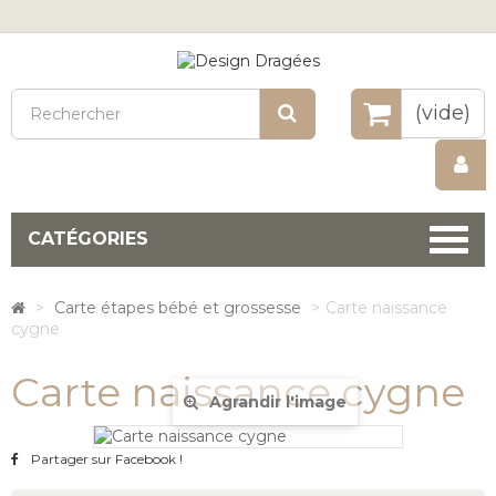
Rechercher
(vide)
CATÉGORIES
>
Carte étapes bébé et grossesse
>
Carte naissance
cygne
Carte naissance cygne
Agrandir l'image
Partager sur Facebook !