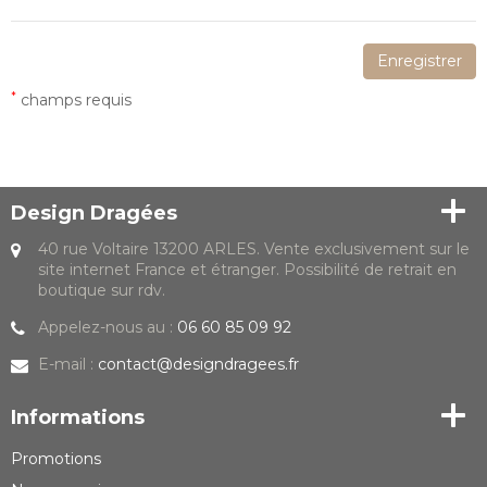
Enregistrer
*
champs requis
Design Dragées
40 rue Voltaire 13200 ARLES. Vente exclusivement sur le
site internet France et étranger. Possibilité de retrait en
boutique sur rdv.
Appelez-nous au :
06 60 85 09 92
E-mail :
contact@designdragees.fr
Informations
Promotions